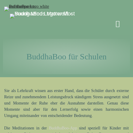
Unser Shop
BuddhaBoo für Schulen
Blog
Kontakt & Hilfe
BuddhaBoo für Schulen
Presse
Anmelden
Sie als Lehrkraft wissen aus erster Hand, dass die Schüler durch externe
Reize und zunehmendem Leistungsdruck ständigem Stress ausgesetzt sind
und Momente der Ruhe eher die Ausnahme darstellen. Genau diese
Momente sind aber für den Lernerfolg sowie einen harmonischen
Umgang miteinander von entscheidender Bedeutung.
Die Meditationen in der
BuddhaBoo-App
sind speziell für Kinder mit