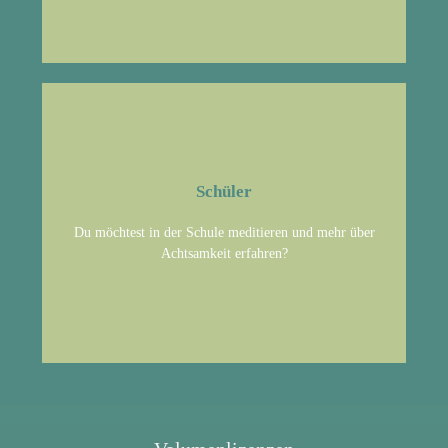
Schüler
Erzähle deinem Lehrer von BuddhaBoo und deinem Wunsch
Du möchtest in der Schule meditieren und mehr über
mehr über das Thema zu erfahren.
Achtsamkeit erfahren?