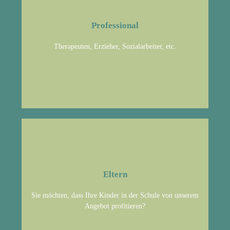
Arbeiten Sie mit Kindern und möchten unsere App in Ihrem
Professional
beruflichen Umfeld einsetzten? Schreiben Sie uns eine Mail
an:
Therapeuten, Erzieher, Sozialarbeiter, etc.
hallo@buddhaboo.de
Eltern
Teilen Sie dieSeite mit den Lehrern Ihrer Kinder oder erzählen
Sie möchten, dass Ihre Kinder in der Schule von unserem
sie von unserem Angebot.
Angebot profitieren?