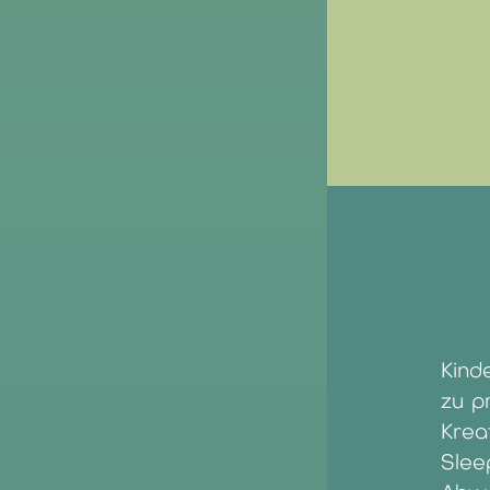
Kind
zu p
Krea
Sle