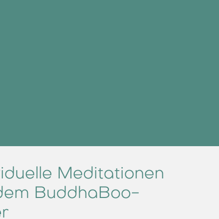
viduelle Meditationen
 dem BuddhaBoo-
r