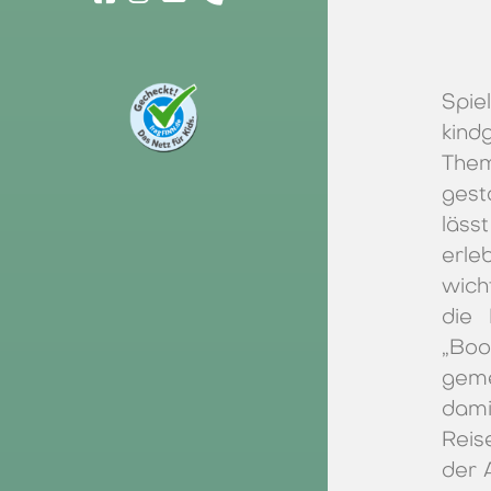
Spie
kind
Them
gest
läss
erle
wich
die 
„Boo
geme
dami
Reis
der 