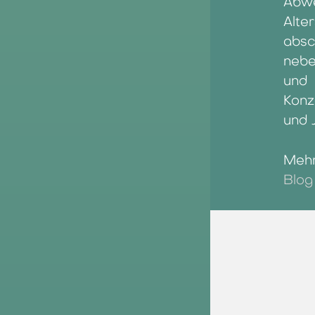
Abwe
Alte
absc
nebe
und
Konz
und J
Mehr
Blog