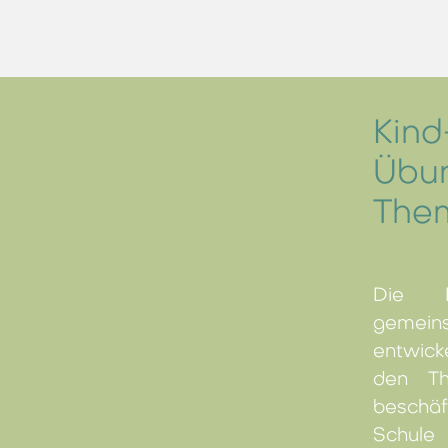
Kind
Übu
The
Die 
gemein
entwick
den Th
beschäf
Schule