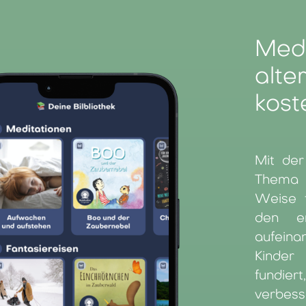
Medi
alte
kost
Mit de
Thema 
Weise f
den er
aufein
Kinder
fundier
verbess