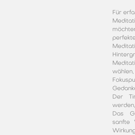
Für erf
Medita
möchte
perfekt
Medita
Hinter
Medita
wählen
Fokusp
Gedanke
Der Ti
werden,
Das Ge
sanfte
Wirkun