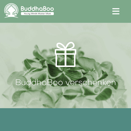
Unser Shop
Blog
Kontakt & Hilfe
BuddhaBoo für Schulen
Presse
Anmelden
BuddhaBoo verschenken