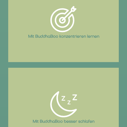
Regelmäßiges meditieren fördert die Konzentration und hilft
dabei äußere Ablenkungen zu „ignorieren“.
Mit BuddhaBoo konzentrieren lernen
Schlafgeschichten unterstützen das Einschlafen und
Meditationen helfen das Gedanken-karussell loszulassen.
Mit BuddhaBoo besser schlafen