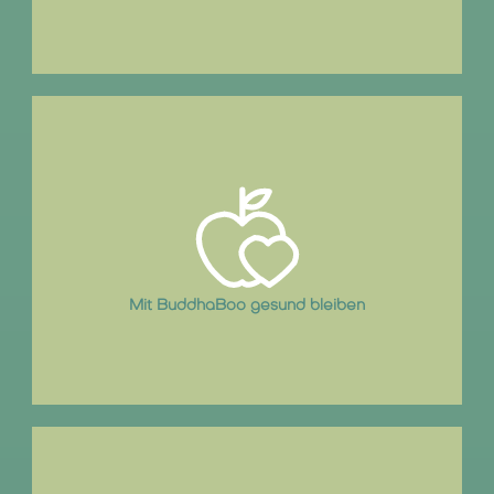
Regelmäßiges meditieren stärkt nachweißlich das
Immunsystem.
Mit BuddhaBoo gesund bleiben