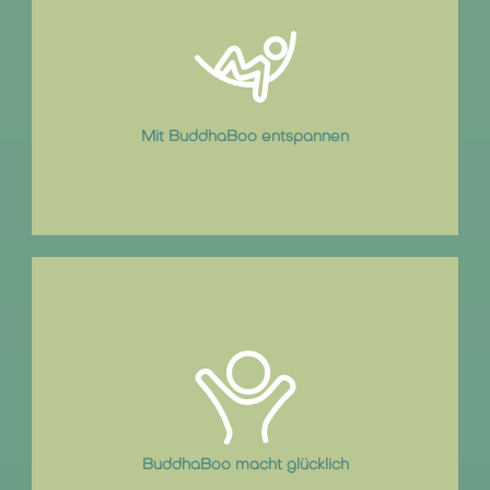
Zahlreiche Fantasiereisen und Schlafgeschichten laden ein zu
entspannen und zur Ruhe zu kommen.
Mit BuddhaBoo entspannen
Meditation bestärkt positive Emotionen und verbessert den
Umgang mit negativen Gefühlen.
BuddhaBoo macht glücklich