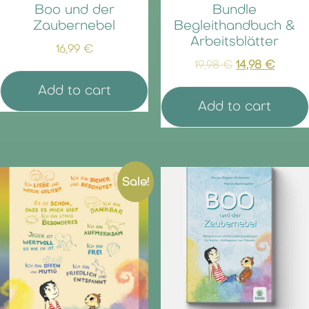
Boo und der
Bundle
Zaubernebel
Begleithandbuch &
Arbeitsblätter
16,99
€
19,98
€
14,98
€
Add to cart
Add to cart
Sale!