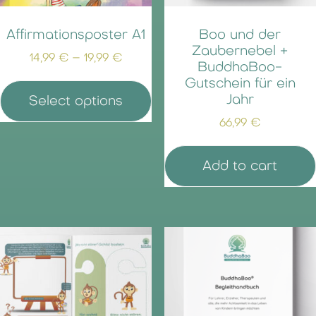
Affirmationsposter A1
Boo und der
Zaubernebel +
14,99
€
–
19,99
€
BuddhaBoo-
Gutschein für ein
Jahr
Select options
66,99
€
Add to cart